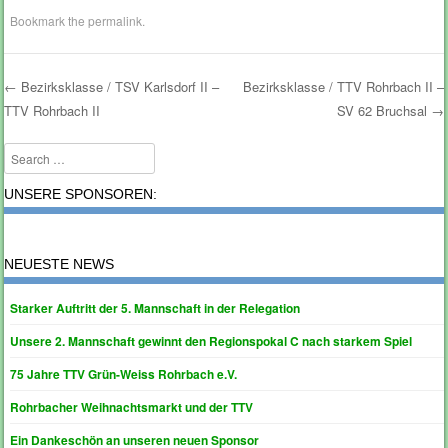
Bookmark the
permalink
.
←
Bezirksklasse / TSV Karlsdorf II –
Bezirksklasse / TTV Rohrbach II –
TTV Rohrbach II
SV 62 Bruchsal
→
Post navigation
Search
UNSERE SPONSOREN:
NEUESTE NEWS
Starker Auftritt der 5. Mannschaft in der Relegation
Unsere 2. Mannschaft gewinnt den Regionspokal C nach starkem Spiel
75 Jahre TTV Grün-Weiss Rohrbach e.V.
Rohrbacher Weihnachtsmarkt und der TTV
Ein Dankeschön an unseren neuen Sponsor