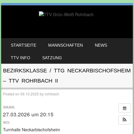
SKIP TO CONTENT
STARTSEITE
MANNSCHAFTEN
NEWS
MENU
TTV INFO
SATZUNG
BEZIRKSKLASSE / TTG NECKARBISCHOFSHEIM
– TTV ROHRBACH II
Posted on
09.10.2025
by
rohrbach
WANN:
27.03.2026 um 20:15
WO:
Turnhalle Neckarbischofsheim