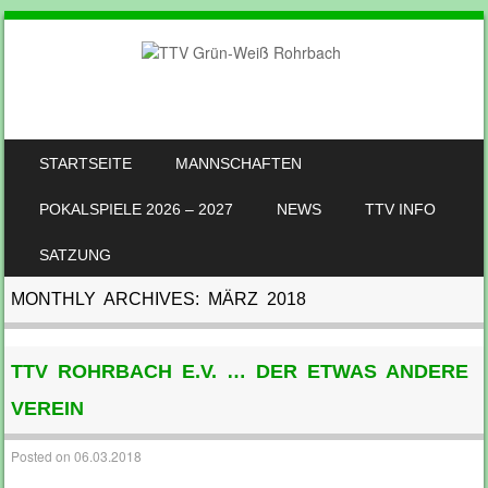
SKIP TO CONTENT
STARTSEITE
MANNSCHAFTEN
MENU
POKALSPIELE 2026 – 2027
NEWS
TTV INFO
SATZUNG
MONTHLY ARCHIVES:
MÄRZ 2018
TTV ROHRBACH E.V. … DER ETWAS ANDERE
VEREIN
Posted on
06.03.2018