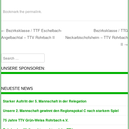
Bookmark the
permalink
.
←
Bezirksklasse / TTF Eschelbach-
Bezirksklasse / TTG
Angelbachtal – TTV Rohrbach II
Neckarbischofsheim – TTV Rohrbach
Post navigation
II
→
Search
UNSERE SPONSOREN:
NEUESTE NEWS
Starker Auftritt der 5. Mannschaft in der Relegation
Unsere 2. Mannschaft gewinnt den Regionspokal C nach starkem Spiel
75 Jahre TTV Grün-Weiss Rohrbach e.V.