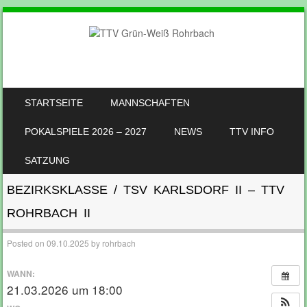
SKIP TO CONTENT
STARTSEITE
MANNSCHAFTEN
MENU
POKALSPIELE 2026 – 2027
NEWS
TTV INFO
SATZUNG
BEZIRKSKLASSE / TSV KARLSDORF II – TTV
ROHRBACH II
Posted on
09.10.2025
by
rohrbach
WANN:
21.03.2026 um 18:00