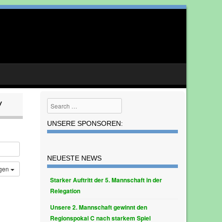
Search
V
UNSERE SPONSOREN:
NEUESTE NEWS
ügen
Starker Auftritt der 5. Mannschaft in der
Relegation
Unsere 2. Mannschaft gewinnt den
Regionspokal C nach starkem Spiel