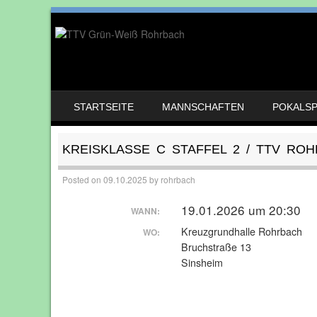
SKIP TO CONTENT
STARTSEITE
MANNSCHAFTEN
POKALSPI
MENU
KREISKLASSE C STAFFEL 2 / TTV RO
Posted on
09.10.2025
by
rohrbach
19.01.2026 um 20:30
WANN:
Kreuzgrundhalle Rohrbach
WO:
Bruchstraße 13
Sinsheim