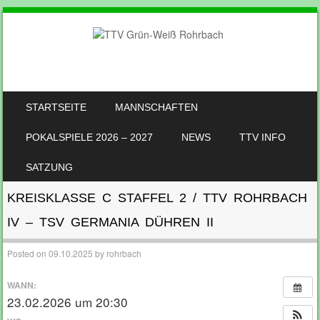
SKIP TO CONTENT
STARTSEITE
MANNSCHAFTEN
MENU
POKALSPIELE 2026 – 2027
NEWS
TTV INFO
SATZUNG
KREISKLASSE C STAFFEL 2 / TTV ROHRBACH
IV – TSV GERMANIA DÜHREN II
Posted on
09.10.2025
by
rohrbach
WANN:
23.02.2026 um 20:30