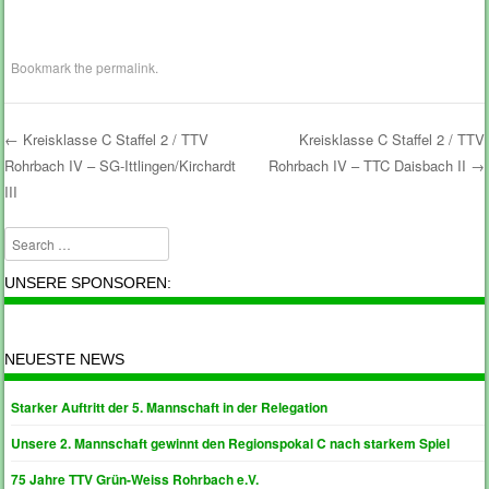
Bookmark the
permalink
.
←
Kreisklasse C Staffel 2 / TTV
Kreisklasse C Staffel 2 / TTV
Rohrbach IV – SG-Ittlingen/Kirchardt
Rohrbach IV – TTC Daisbach II
→
Post navigation
III
Search
UNSERE SPONSOREN:
NEUESTE NEWS
Starker Auftritt der 5. Mannschaft in der Relegation
Unsere 2. Mannschaft gewinnt den Regionspokal C nach starkem Spiel
75 Jahre TTV Grün-Weiss Rohrbach e.V.