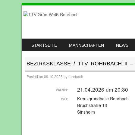
SKIP TO CONTENT
STARTSEITE
MANNSCHAFTEN
NEWS
MENU
BEZIRKSKLASSE / TTV ROHRBACH II 
Posted on
09.10.2025
by
rohrbach
21.04.2026 um 20:30
WANN:
Kreuzgrundhalle Rohrbach
WO:
Bruchstraße 13
Sinsheim