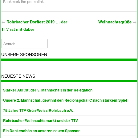
Bookmark the
permalink
.
←
Rohrbacher Dorffest 2019 … der
Weihnachtsgrüße
→
TTV ist mit dabei
Post navigation
Search
UNSERE SPONSOREN:
NEUESTE NEWS
Starker Auftritt der 5. Mannschaft in der Relegation
Unsere 2. Mannschaft gewinnt den Regionspokal C nach starkem Spiel
75 Jahre TTV Grün-Weiss Rohrbach e.V.
Rohrbacher Weihnachtsmarkt und der TTV
Ein Dankeschön an unseren neuen Sponsor