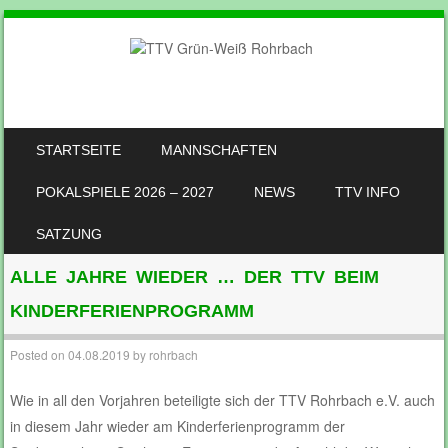
SKIP TO CONTENT
STARTSEITE
MANNSCHAFTEN
MENU
POKALSPIELE 2026 – 2027
NEWS
TTV INFO
SATZUNG
ALLE JAHRE WIEDER … DER TTV BEIM
KINDERFERIENPROGRAMM
Posted on
04.08.2019
by
rohrbach
Wie in all den Vorjahren beteiligte sich der TTV Rohrbach e.V. auch
in diesem Jahr wieder am Kinderferienprogramm der